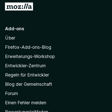
f
Z
o
u
x
r
-
M
Add-ons
B
o
r
Über
z
o
i
w
Firefox-Add-ons-Blog
s
l
Erweiterungs-Workshop
e
l
r
Entwickler-Zentrum
a
-
Regeln für Entwickler
S
Blog der Gemeinschaft
t
a
Forum
r
Einen Fehler melden
t
Bewertungsleitfaden