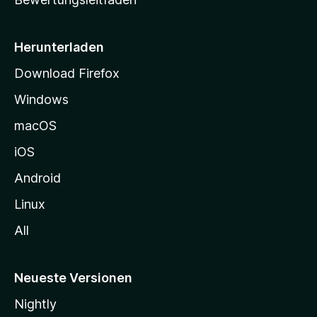
s
e
i
Herunterladen
t
Download Firefox
e
Windows
g
e
macOS
h
iOS
e
n
Android
Linux
All
Neueste Versionen
Nightly