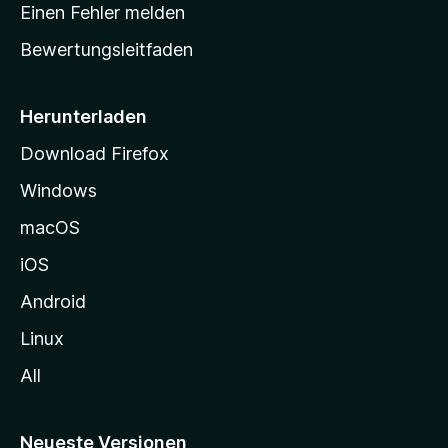
r
r
Einen Fehler melden
g
t
e
Bewertungsleitfaden
s
n
v
e
o
i
Herunterladen
r
t
Download Firefox
e
Windows
g
e
macOS
h
iOS
e
n
Android
Linux
All
Neueste Versionen