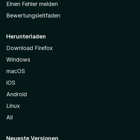
r
r
Einen Fehler melden
g
t
e
Bewertungsleitfaden
s
n
v
e
o
i
Herunterladen
r
t
Download Firefox
e
Windows
g
e
macOS
h
iOS
e
n
Android
Linux
All
Neueste Versionen