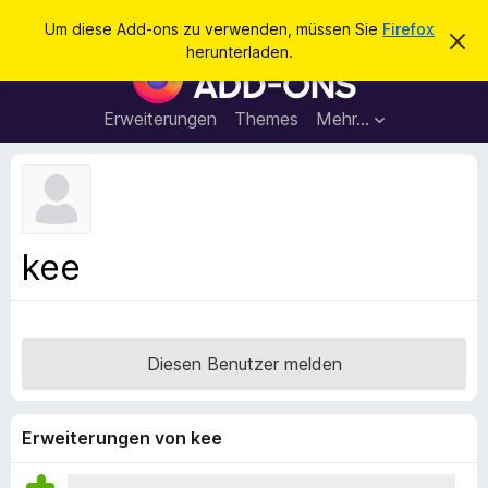
S
Anmelden
Um diese Add-ons zu verwenden, müssen Sie
Firefox
D
u
herunterladen.
i
A
c
e
d
s
h
e
d
Erweiterungen
Themes
Mehr…
e
n
-
H
n
i
o
n
n
w
e
s
i
f
s
kee
v
ü
e
r
r
w
d
e
e
r
Diesen Benutzer melden
f
n
e
F
n
i
Erweiterungen von kee
r
e