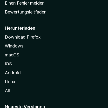
r
r
Einen Fehler melden
g
t
e
Bewertungsleitfaden
s
n
v
e
o
i
Herunterladen
r
t
Download Firefox
e
Windows
g
e
macOS
h
iOS
e
n
Android
Linux
All
Neueste Versionen