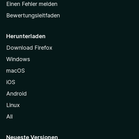
r
r
Einen Fehler melden
g
t
e
Bewertungsleitfaden
s
n
v
e
o
i
Herunterladen
r
t
Download Firefox
e
Windows
g
e
macOS
h
iOS
e
n
Android
Linux
All
Neueste Versionen