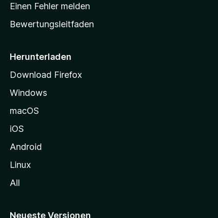
r
r
Einen Fehler melden
g
t
e
Bewertungsleitfaden
s
n
v
e
o
i
Herunterladen
r
t
Download Firefox
e
Windows
g
e
macOS
h
iOS
e
n
Android
Linux
All
Neueste Versionen