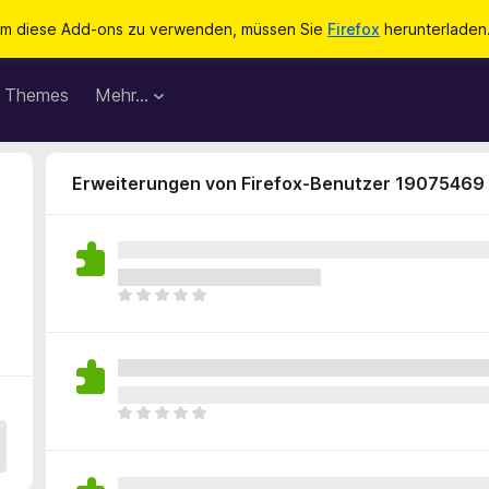
m diese Add-ons zu verwenden, müssen Sie
Firefox
herunterladen
Themes
Mehr…
Erweiterungen von Firefox-Benutzer 19075469
E
s
l
i
e
g
E
e
s
n
l
n
i