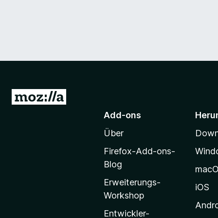
Z
u
Add-ons
Heru
r
Über
Downl
M
o
Firefox-Add-ons-
Wind
z
Blog
mac
i
Erweiterungs-
l
iOS
Workshop
l
Andr
a
Entwickler-