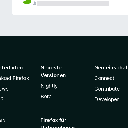
e
n
v
o
r
nterladen
Neueste
Gemeinschaf
Versionen
oad Firefox
Connect
Nightly
ows
Contribute
Beta
OS
Developer
Firefox für
oid
Unternehmen