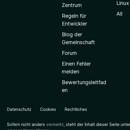
Linux
-
Zentrum
S
All
Regeln für
t
Entwickler
a
Blog der
r
Gemeinschaft
t
s
Forum
e
Einen Fehler
i
melden
t
Bewertungsleitfad
e
en
g
e
h
Datenschutz
Cookies
Rechtliches
e
n
Sofern nicht anders
vermerkt
, steht der Inhalt dieser Seite unt