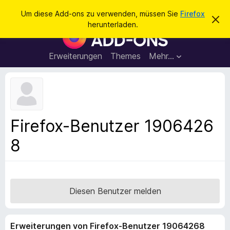
S
Anmelden
Um diese Add-ons zu verwenden, müssen Sie
Firefox
D
u
herunterladen.
i
A
c
e
d
s
h
e
d
Erweiterungen
Themes
Mehr…
e
n
-
H
n
i
o
n
n
w
e
s
i
f
s
Firefox-Benutzer 1906426
v
ü
e
8
r
r
w
d
e
e
r
f
n
e
F
Diesen Benutzer melden
n
i
r
Erweiterungen von Firefox-Benutzer 19064268
e