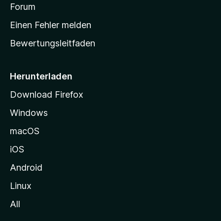
v
a
Forum
u
o
n
r
r
Einen Fehler melden
g
t
e
Bewertungsleitfaden
s
n
v
e
o
i
Herunterladen
r
t
Download Firefox
e
Windows
g
e
macOS
h
iOS
e
n
Android
Linux
All