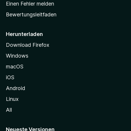
r
r
Einen Fehler melden
g
t
e
Bewertungsleitfaden
s
n
v
e
o
i
Herunterladen
r
t
Download Firefox
e
Windows
g
e
macOS
h
iOS
e
n
Android
Linux
All
Neueste Versionen