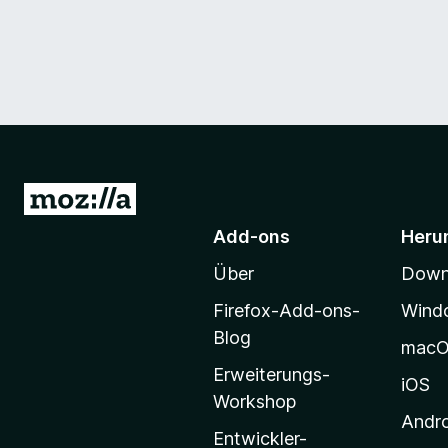
Z
u
Add-ons
Heru
r
Über
Downl
M
o
Firefox-Add-ons-
Wind
z
Blog
mac
i
Erweiterungs-
l
iOS
Workshop
l
Andr
a
Entwickler-