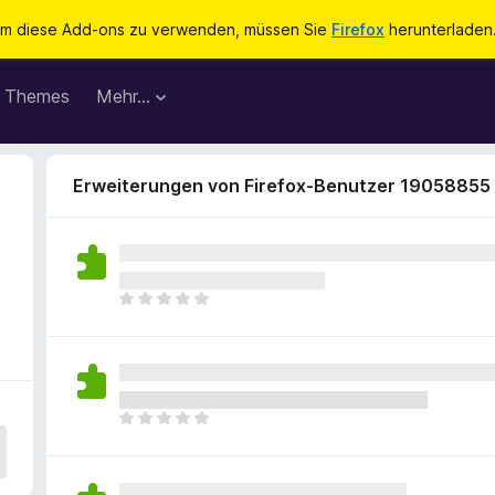
m diese Add-ons zu verwenden, müssen Sie
Firefox
herunterladen
Themes
Mehr…
Erweiterungen von Firefox-Benutzer 19058855
E
s
l
i
e
g
E
e
s
n
l
n
i