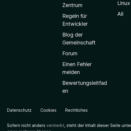
Linux
-
Zentrum
S
All
Regeln für
t
Entwickler
a
Blog der
r
Gemeinschaft
t
s
Forum
e
Einen Fehler
i
melden
t
Bewertungsleitfad
e
en
g
e
h
Datenschutz
Cookies
Rechtliches
e
n
Sofern nicht anders
vermerkt
, steht der Inhalt dieser Seite unt