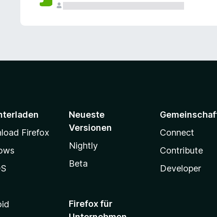
e
n
v
o
r
nterladen
Neueste
Gemeinschaf
Versionen
oad Firefox
Connect
Nightly
ows
Contribute
Beta
OS
Developer
Firefox für
oid
Unternehmen