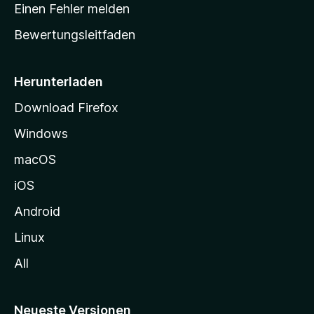
r
r
Einen Fehler melden
g
t
e
Bewertungsleitfaden
s
n
v
e
o
i
Herunterladen
r
t
Download Firefox
e
Windows
g
e
macOS
h
iOS
e
n
Android
Linux
All
Neueste Versionen