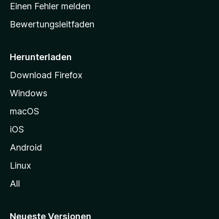
r
r
Einen Fehler melden
g
t
e
Bewertungsleitfaden
s
n
v
e
o
i
Herunterladen
r
t
Download Firefox
e
Windows
g
e
macOS
h
iOS
e
n
Android
Linux
All
Neueste Versionen