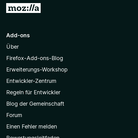
f
Z
o
u
x
r
-
M
Add-ons
B
o
r
Über
z
o
i
w
Firefox-Add-ons-Blog
s
l
Erweiterungs-Workshop
e
l
r
Entwickler-Zentrum
a
-
Regeln für Entwickler
S
Blog der Gemeinschaft
t
a
Forum
r
Einen Fehler melden
t
Bewertungsleitfaden