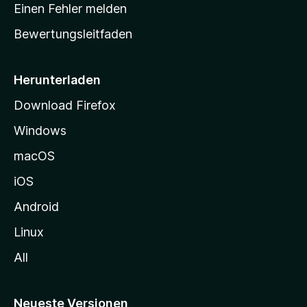
r
r
Einen Fehler melden
g
t
e
Bewertungsleitfaden
s
n
v
e
o
i
Herunterladen
r
t
Download Firefox
e
Windows
g
e
macOS
h
iOS
e
n
Android
Linux
All
Neueste Versionen