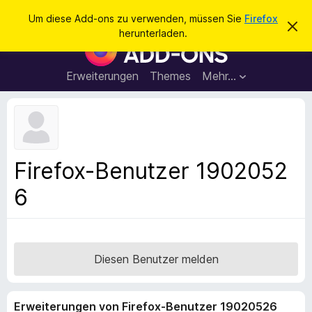
S
Anmelden
Um diese Add-ons zu verwenden, müssen Sie
Firefox
D
u
herunterladen.
i
A
c
e
d
s
h
e
d
Erweiterungen
Themes
Mehr…
e
n
-
H
n
i
o
n
n
w
e
s
i
f
s
Firefox-Benutzer 1902052
v
ü
e
6
r
r
w
d
e
e
r
f
n
e
F
Diesen Benutzer melden
n
i
r
Erweiterungen von Firefox-Benutzer 19020526
e