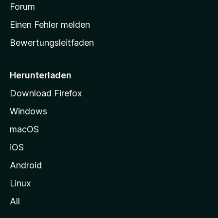
v
a
Forum
u
o
n
r
r
Einen Fehler melden
g
t
e
Bewertungsleitfaden
s
n
v
e
o
i
Herunterladen
r
t
Download Firefox
e
Windows
g
e
macOS
h
iOS
e
n
Android
Linux
All