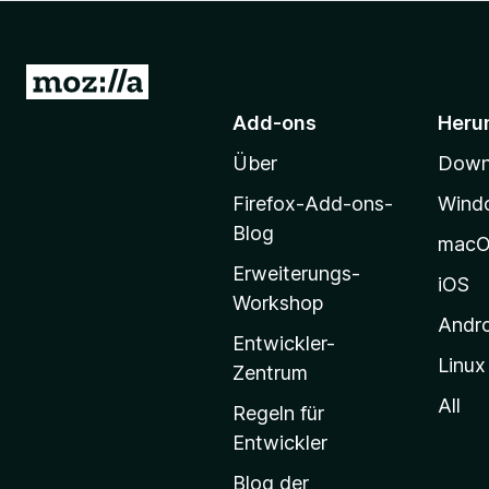
f
o
x
Z
-
u
Add-ons
Heru
B
r
r
Über
Downl
M
o
o
w
Firefox-Add-ons-
Wind
z
s
Blog
mac
e
i
Erweiterungs-
r
l
iOS
Workshop
l
Andr
a
Entwickler-
Linux
-
Zentrum
S
All
Regeln für
t
Entwickler
a
Blog der