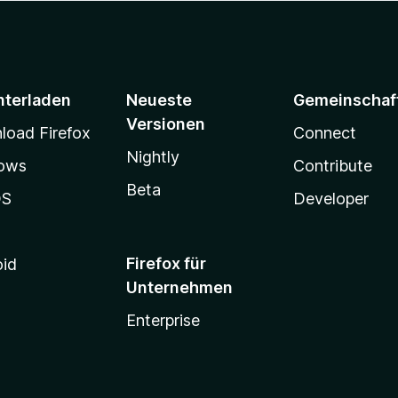
nterladen
Neueste
Gemeinschaf
Versionen
oad Firefox
Connect
Nightly
ows
Contribute
Beta
OS
Developer
Firefox für
oid
Unternehmen
Enterprise