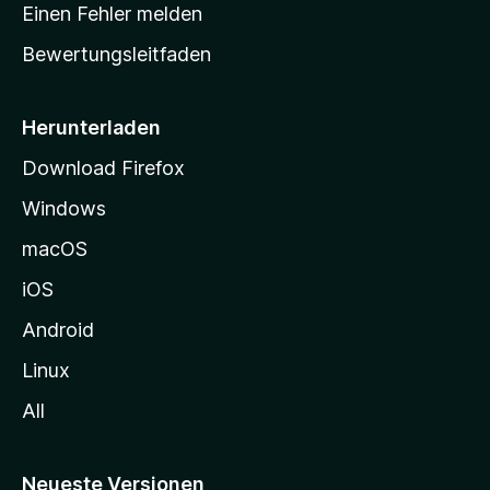
r
r
Einen Fehler melden
g
t
e
Bewertungsleitfaden
s
n
v
e
o
i
Herunterladen
r
t
Download Firefox
e
Windows
g
e
macOS
h
iOS
e
n
Android
Linux
All
Neueste Versionen