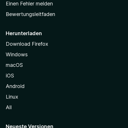
r
r
Einen Fehler melden
g
t
e
Bewertungsleitfaden
s
n
v
e
o
i
Herunterladen
r
t
Download Firefox
e
Windows
g
e
macOS
h
iOS
e
n
Android
Linux
All
Neueste Versionen