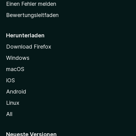
r
r
Einen Fehler melden
g
t
e
Bewertungsleitfaden
s
n
v
e
o
i
Herunterladen
r
t
Download Firefox
e
Windows
g
e
macOS
h
iOS
e
n
Android
Linux
All
Neueste Versionen