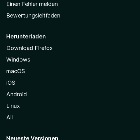
r
r
Einen Fehler melden
g
t
e
Bewertungsleitfaden
s
n
v
e
o
i
Herunterladen
r
t
Download Firefox
e
Windows
g
e
macOS
h
iOS
e
n
Android
Linux
All
Neueste Versionen