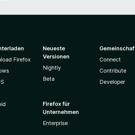
nterladen
Neueste
Gemeinschaf
Versionen
oad Firefox
Connect
Nightly
ows
Contribute
Beta
OS
Developer
Firefox für
oid
Unternehmen
Enterprise