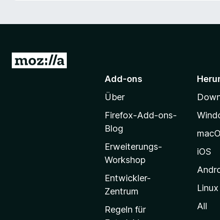
f
o
x
-
B
Z
r
u
Add-ons
Heru
o
r
w
Über
Downl
M
s
o
e
Firefox-Add-ons-
Wind
z
r
Blog
mac
i
Erweiterungs-
l
iOS
Workshop
l
Andr
a
Entwickler-
Linux
-
Zentrum
S
All
Regeln für
t