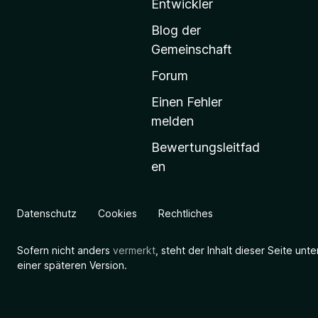
Entwickler
a
Blog der
r
Gemeinschaft
t
s
Forum
e
Einen Fehler
i
melden
t
Bewertungsleitfad
e
en
g
e
h
Datenschutz
Cookies
Rechtliches
e
n
Sofern nicht anders
vermerkt
, steht der Inhalt dieser Seite unt
einer späteren Version.