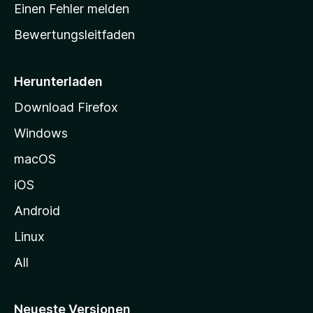
r
r
Einen Fehler melden
g
t
e
Bewertungsleitfaden
s
n
v
e
o
i
Herunterladen
r
t
Download Firefox
e
Windows
g
e
macOS
h
iOS
e
n
Android
Linux
All
Neueste Versionen