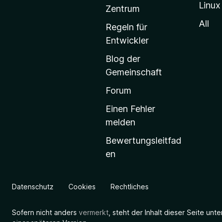
Linux
-
Zentrum
S
All
Regeln für
t
Entwickler
a
Blog der
r
Gemeinschaft
t
s
Forum
e
Einen Fehler
i
melden
t
Bewertungsleitfad
e
en
g
e
h
Datenschutz
Cookies
Rechtliches
e
n
Sofern nicht anders
vermerkt
, steht der Inhalt dieser Seite unt