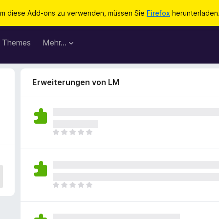
m diese Add-ons zu verwenden, müssen Sie
Firefox
herunterladen
Themes
Mehr…
Erweiterungen von LM
E
s
l
i
e
g
E
e
s
n
l
n
i