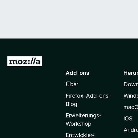
Z
u
Add-ons
Heru
r
Über
Downl
M
o
Firefox-Add-ons-
Wind
z
Blog
mac
i
Erweiterungs-
l
iOS
Workshop
l
Andr
a
Entwickler-