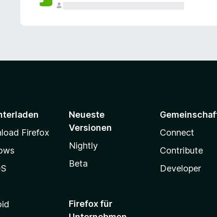
e
n
v
o
r
nterladen
Neueste
Gemeinschaf
Versionen
oad Firefox
Connect
Nightly
ows
Contribute
Beta
OS
Developer
Firefox für
oid
Unternehmen