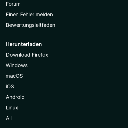
v
a
Forum
u
o
n
r
r
Einen Fehler melden
g
t
e
Bewertungsleitfaden
s
n
v
e
o
i
Herunterladen
r
t
Download Firefox
e
Windows
g
e
macOS
h
iOS
e
n
Android
Linux
All