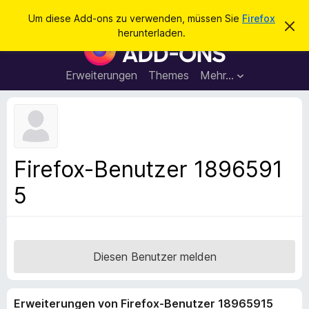
S
Anmelden
Um diese Add-ons zu verwenden, müssen Sie
Firefox
D
u
herunterladen.
i
A
c
e
d
s
h
e
d
Erweiterungen
Themes
Mehr…
e
n
-
H
n
i
o
n
n
w
e
s
i
f
s
Firefox-Benutzer 1896591
v
ü
e
5
r
r
w
d
e
e
r
f
n
e
F
Diesen Benutzer melden
n
i
r
Erweiterungen von Firefox-Benutzer 18965915
e