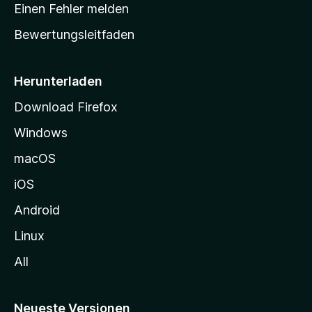
r
r
Einen Fehler melden
g
t
e
Bewertungsleitfaden
s
n
v
e
o
i
Herunterladen
r
t
Download Firefox
e
Windows
g
e
macOS
h
iOS
e
n
Android
Linux
All
Neueste Versionen