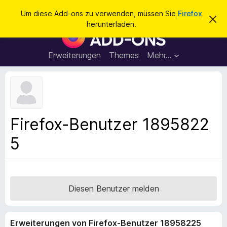
S
Anmelden
Um diese Add-ons zu verwenden, müssen Sie
Firefox
D
u
herunterladen.
i
A
c
e
d
s
h
e
d
Erweiterungen
Themes
Mehr…
e
n
-
H
n
i
o
n
n
w
e
s
i
f
s
Firefox-Benutzer 1895822
v
ü
e
5
r
r
w
d
e
e
r
f
n
e
F
Diesen Benutzer melden
n
i
r
Erweiterungen von Firefox-Benutzer 18958225
e