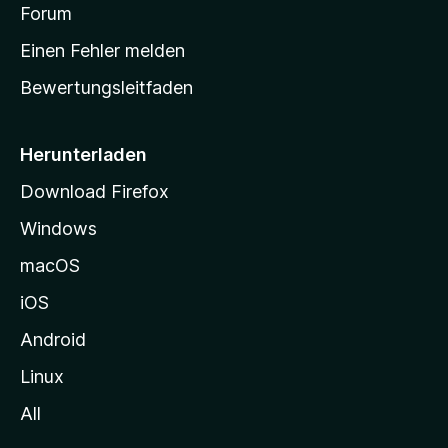
v
a
Forum
u
o
n
r
r
Einen Fehler melden
g
t
e
Bewertungsleitfaden
s
n
v
e
o
i
Herunterladen
r
t
Download Firefox
e
Windows
g
e
macOS
h
iOS
e
n
Android
Linux
All