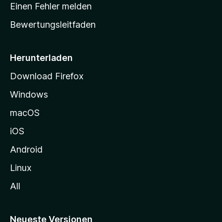
r
r
Einen Fehler melden
g
t
e
Bewertungsleitfaden
s
n
v
e
o
i
Herunterladen
r
t
Download Firefox
e
Windows
g
e
macOS
h
iOS
e
n
Android
Linux
All
Neueste Versionen