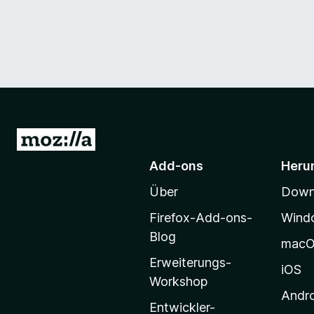
Z
u
Add-ons
Heru
r
Über
Downl
M
o
Firefox-Add-ons-
Wind
z
Blog
mac
i
Erweiterungs-
l
iOS
Workshop
l
Andr
a
Entwickler-