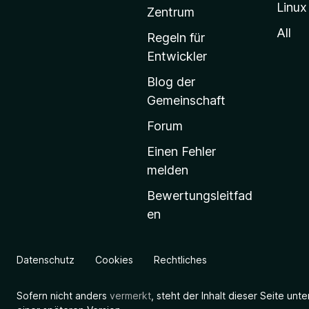
Linux
-
Zentrum
S
All
Regeln für
t
Entwickler
a
Blog der
r
Gemeinschaft
t
s
Forum
e
Einen Fehler
i
melden
t
Bewertungsleitfad
e
en
g
e
h
Datenschutz
Cookies
Rechtliches
e
n
Sofern nicht anders
vermerkt
, steht der Inhalt dieser Seite unt