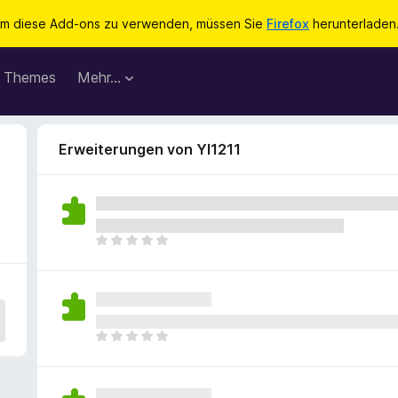
m diese Add-ons zu verwenden, müssen Sie
Firefox
herunterladen
Themes
Mehr…
Erweiterungen von YI1211
E
s
l
i
e
g
E
e
s
n
l
n
i