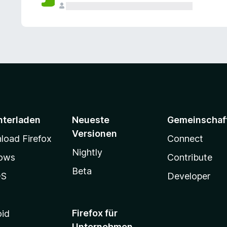
e
n
v
o
r
nterladen
Neueste
Gemeinschaf
Versionen
oad Firefox
Connect
Nightly
ows
Contribute
Beta
OS
Developer
Firefox für
oid
Unternehmen