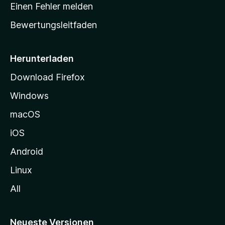
r
r
Einen Fehler melden
g
t
e
Bewertungsleitfaden
s
n
v
e
o
i
Herunterladen
r
t
Download Firefox
e
Windows
g
e
macOS
h
iOS
e
n
Android
Linux
All
Neueste Versionen