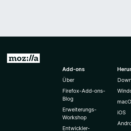
Z
u
Add-ons
Heru
r
Über
Downl
M
o
Firefox-Add-ons-
Wind
z
Blog
mac
i
Erweiterungs-
l
iOS
Workshop
l
Andr
a
Entwickler-