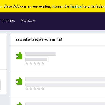
m diese Add-ons zu verwenden, müssen Sie
Firefox
herunterladen
Themes
Mehr…
Erweiterungen von emad
E
s
l
i
e
g
E
e
s
n
l
n
i