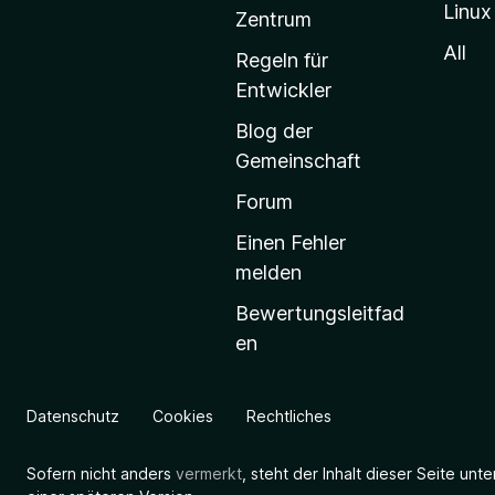
Linux
-
Zentrum
S
All
Regeln für
t
Entwickler
a
Blog der
r
Gemeinschaft
t
s
Forum
e
Einen Fehler
i
melden
t
Bewertungsleitfad
e
en
g
e
h
Datenschutz
Cookies
Rechtliches
e
n
Sofern nicht anders
vermerkt
, steht der Inhalt dieser Seite unt