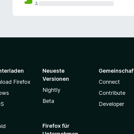
e
n
v
o
r
nterladen
Neueste
Gemeinschaf
Versionen
oad Firefox
Connect
Nightly
ows
Contribute
Beta
OS
Developer
Firefox für
oid
Unternehmen