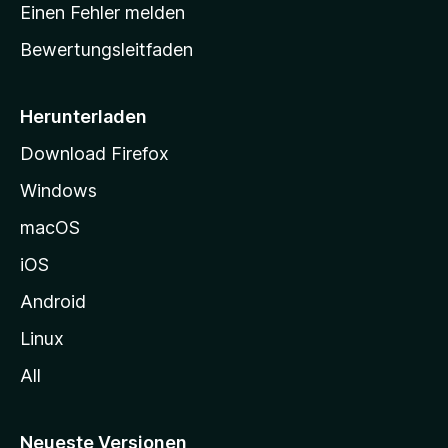
r
r
Einen Fehler melden
g
t
e
Bewertungsleitfaden
s
n
v
e
o
i
Herunterladen
r
t
Download Firefox
e
Windows
g
e
macOS
h
iOS
e
n
Android
Linux
All
Neueste Versionen