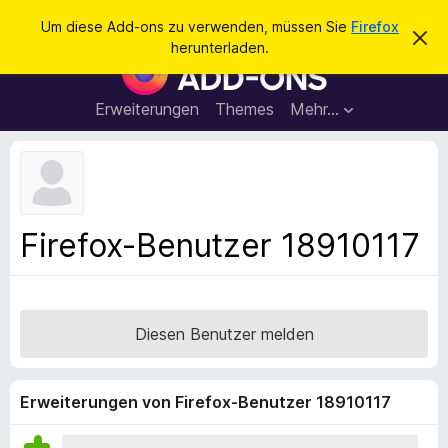
S
Anmelden
Um diese Add-ons zu verwenden, müssen Sie
Firefox
D
u
herunterladen.
i
A
c
e
d
s
h
e
d
Erweiterungen
Themes
Mehr…
e
n
-
H
n
i
o
n
n
w
e
s
i
f
s
Firefox-Benutzer 18910117
v
ü
e
r
r
w
d
e
e
r
Diesen Benutzer melden
f
n
e
F
n
i
Erweiterungen von Firefox-Benutzer 18910117
r
e