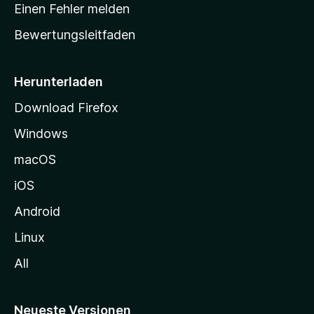
r
r
Einen Fehler melden
g
t
e
Bewertungsleitfaden
s
n
v
e
o
i
Herunterladen
r
t
Download Firefox
e
Windows
g
e
macOS
h
iOS
e
n
Android
Linux
All
Neueste Versionen