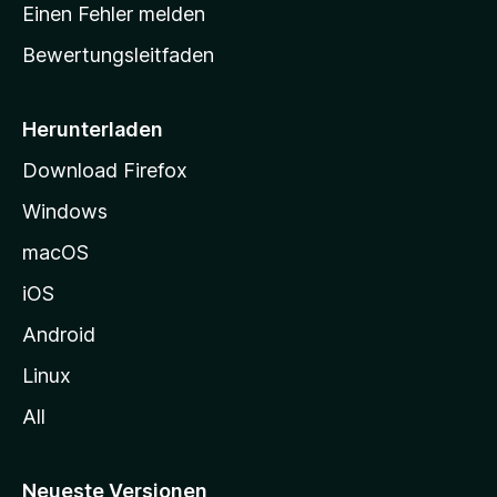
r
r
Einen Fehler melden
g
t
e
Bewertungsleitfaden
s
n
v
e
o
i
Herunterladen
r
t
Download Firefox
e
Windows
g
e
macOS
h
iOS
e
n
Android
Linux
All
Neueste Versionen