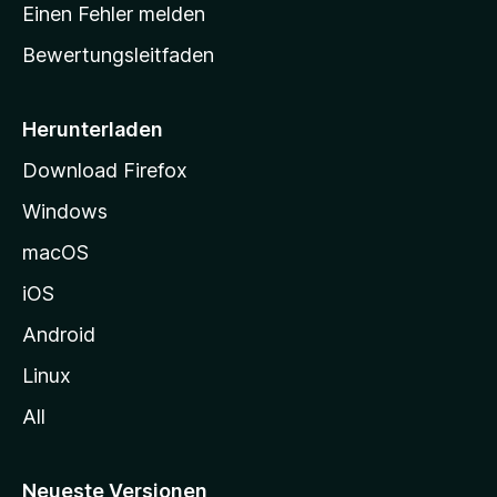
r
r
Einen Fehler melden
g
t
e
Bewertungsleitfaden
s
n
v
e
o
i
Herunterladen
r
t
Download Firefox
e
Windows
g
e
macOS
h
iOS
e
n
Android
Linux
All
Neueste Versionen