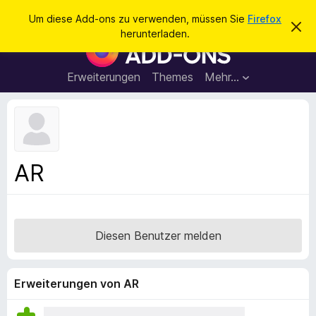
S
Anmelden
Um diese Add-ons zu verwenden, müssen Sie
Firefox
D
u
herunterladen.
i
A
c
e
d
s
h
e
d
Erweiterungen
Themes
Mehr…
e
n
-
H
n
i
o
n
n
w
e
s
i
f
s
AR
v
ü
e
r
r
w
d
e
e
r
Diesen Benutzer melden
f
n
e
F
n
i
Erweiterungen von AR
r
e