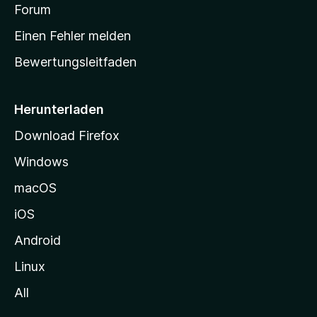
v
a
Forum
u
o
n
r
r
Einen Fehler melden
g
t
e
Bewertungsleitfaden
s
n
v
e
o
i
Herunterladen
r
t
Download Firefox
e
Windows
g
e
macOS
h
iOS
e
n
Android
Linux
All