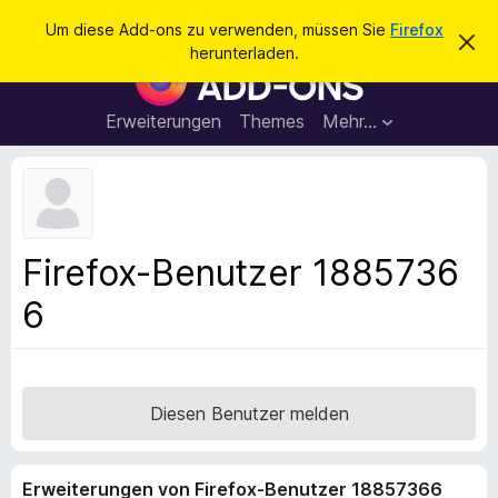
S
Anmelden
Um diese Add-ons zu verwenden, müssen Sie
Firefox
D
u
herunterladen.
i
A
c
e
d
s
h
e
d
Erweiterungen
Themes
Mehr…
e
n
-
H
n
i
o
n
n
w
e
s
i
f
s
Firefox-Benutzer 1885736
v
ü
e
6
r
r
w
d
e
e
r
f
n
e
F
Diesen Benutzer melden
n
i
r
Erweiterungen von Firefox-Benutzer 18857366
e