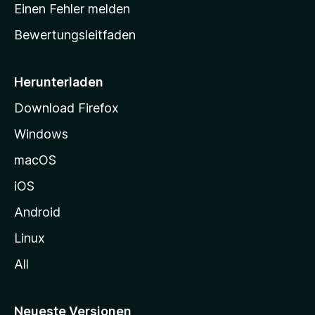
r
r
Einen Fehler melden
g
t
e
Bewertungsleitfaden
s
n
v
e
o
i
Herunterladen
r
t
Download Firefox
e
Windows
g
e
macOS
h
iOS
e
n
Android
Linux
All
Neueste Versionen