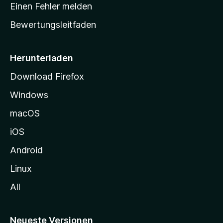
r
r
Einen Fehler melden
g
t
e
Bewertungsleitfaden
s
n
v
e
o
i
Herunterladen
r
t
Download Firefox
e
Windows
g
e
macOS
h
iOS
e
n
Android
Linux
All
Neueste Versionen