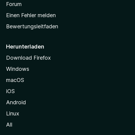
v
a
Forum
u
o
n
r
r
Einen Fehler melden
g
t
e
Bewertungsleitfaden
s
n
v
e
o
i
Herunterladen
r
t
Download Firefox
e
Windows
g
e
macOS
h
iOS
e
n
Android
Linux
All