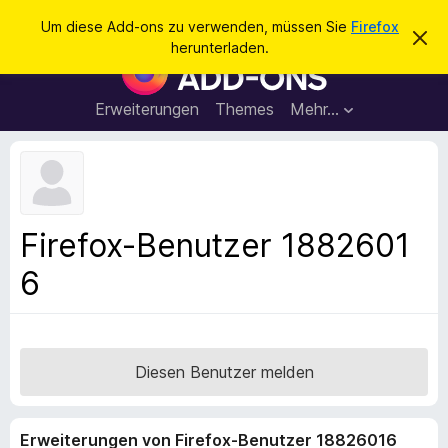
S
Anmelden
Um diese Add-ons zu verwenden, müssen Sie
Firefox
D
u
herunterladen.
i
A
c
e
d
s
h
e
d
Erweiterungen
Themes
Mehr…
e
n
-
H
n
i
o
n
n
w
e
s
i
f
s
Firefox-Benutzer 1882601
v
ü
e
6
r
r
w
d
e
e
r
f
n
e
F
Diesen Benutzer melden
n
i
r
Erweiterungen von Firefox-Benutzer 18826016
e