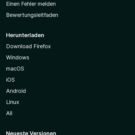
r
r
Einen Fehler melden
g
t
e
Bewertungsleitfaden
s
n
v
e
o
i
Herunterladen
r
t
Download Firefox
e
Windows
g
e
macOS
h
iOS
e
n
Android
Linux
All
Neueste Versionen