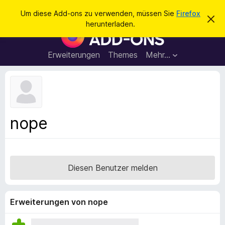
S
Anmelden
Um diese Add-ons zu verwenden, müssen Sie
Firefox
D
u
herunterladen.
i
A
c
e
d
s
h
e
d
Erweiterungen
Themes
Mehr…
e
n
-
H
n
i
o
n
n
w
e
s
i
f
s
nope
v
ü
e
r
r
w
d
e
e
r
Diesen Benutzer melden
f
n
e
F
n
i
Erweiterungen von nope
r
e