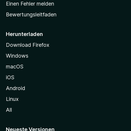
r
r
Einen Fehler melden
g
t
e
Bewertungsleitfaden
s
n
v
e
o
i
Herunterladen
r
t
Download Firefox
e
Windows
g
e
macOS
h
iOS
e
n
Android
Linux
All
Neueste Versionen