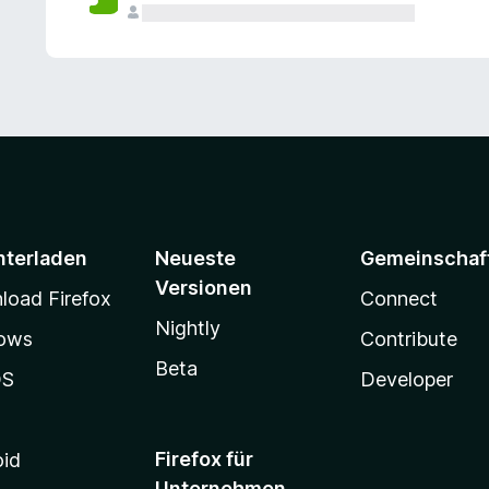
e
n
v
o
r
nterladen
Neueste
Gemeinschaf
Versionen
oad Firefox
Connect
Nightly
ows
Contribute
Beta
OS
Developer
Firefox für
oid
Unternehmen