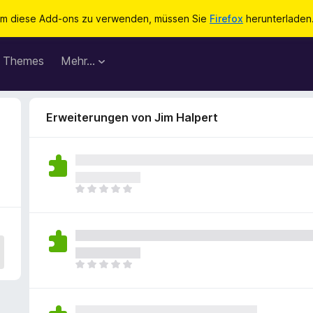
m diese Add-ons zu verwenden, müssen Sie
Firefox
herunterladen
Themes
Mehr…
Erweiterungen von Jim Halpert
E
s
l
i
e
g
E
e
s
n
l
n
i