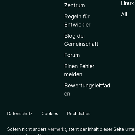
Linux
-
Zentrum
S
All
Regeln für
t
Entwickler
a
Blog der
r
Gemeinschaft
t
s
Forum
e
Einen Fehler
i
melden
t
Bewertungsleitfad
e
en
g
e
h
Datenschutz
Cookies
Rechtliches
e
n
Sofern nicht anders
vermerkt
, steht der Inhalt dieser Seite unt