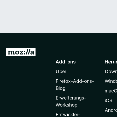
Z
u
Add-ons
Heru
r
Über
Downl
M
o
Firefox-Add-ons-
Wind
z
Blog
mac
i
Erweiterungs-
l
iOS
Workshop
l
Andr
a
Entwickler-