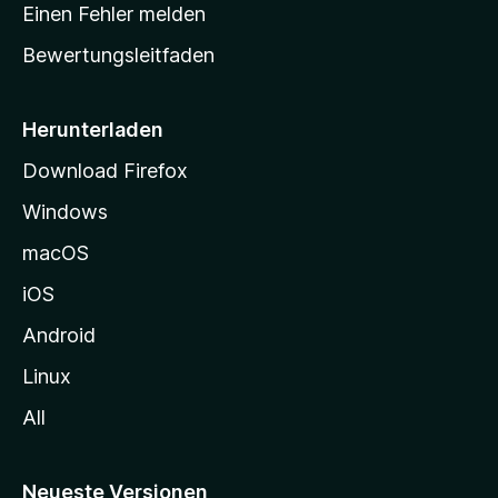
r
r
Einen Fehler melden
g
t
e
Bewertungsleitfaden
s
n
v
e
o
i
Herunterladen
r
t
Download Firefox
e
Windows
g
e
macOS
h
iOS
e
n
Android
Linux
All
Neueste Versionen