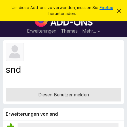
S
Anmelden
Um diese Add-ons zu verwenden, müssen Sie
Firefox
D
u
herunterladen.
i
A
c
e
d
s
h
e
d
Erweiterungen
Themes
Mehr…
e
n
-
H
n
i
o
n
n
w
e
s
i
f
s
snd
v
ü
e
r
r
w
d
e
e
r
Diesen Benutzer melden
f
n
e
F
n
i
Erweiterungen von snd
r
e