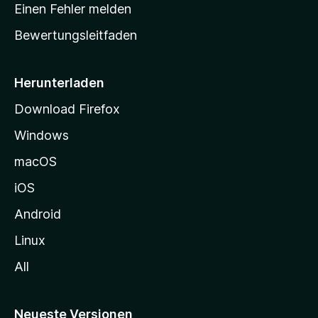
r
r
Einen Fehler melden
g
t
e
Bewertungsleitfaden
s
n
v
e
o
i
Herunterladen
r
t
Download Firefox
e
Windows
g
e
macOS
h
iOS
e
n
Android
Linux
All
Neueste Versionen