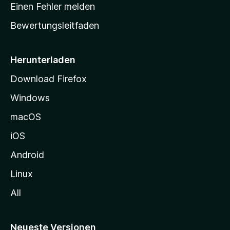
r
r
Einen Fehler melden
g
t
e
Bewertungsleitfaden
s
n
v
e
o
i
Herunterladen
r
t
Download Firefox
e
Windows
g
e
macOS
h
iOS
e
n
Android
Linux
All
Neueste Versionen