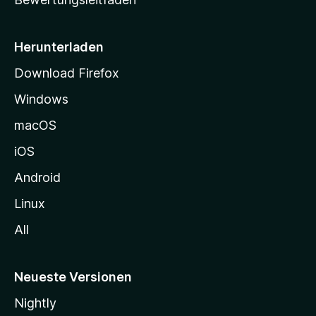
s
e
i
Herunterladen
t
Download Firefox
e
Windows
g
e
macOS
h
iOS
e
n
Android
Linux
All
Neueste Versionen
Nightly