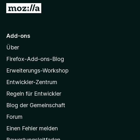
f
Z
o
u
x
r
-
M
Add-ons
B
o
r
Über
z
o
i
w
Firefox-Add-ons-Blog
s
l
Erweiterungs-Workshop
e
l
r
Entwickler-Zentrum
a
-
Regeln für Entwickler
S
Blog der Gemeinschaft
t
a
Forum
r
Einen Fehler melden
t
Bewertungsleitfaden