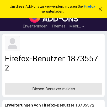
S
Anmelden
Um diese Add-ons zu verwenden, müssen Sie
Firefox
D
u
herunterladen.
i
A
c
e
d
s
h
e
d
Erweiterungen
Themes
Mehr…
e
n
-
H
n
i
o
n
n
w
e
s
i
f
s
Firefox-Benutzer 1873557
v
ü
e
2
r
r
w
d
e
e
r
f
n
e
F
Diesen Benutzer melden
n
i
r
Erweiterungen von Firefox-Benutzer 18735572
e