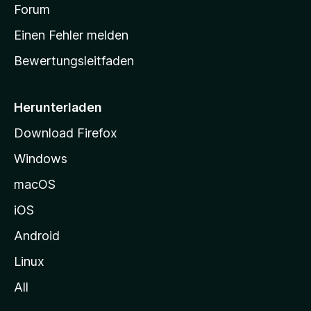
v
a
Forum
u
o
n
r
r
Einen Fehler melden
g
t
e
Bewertungsleitfaden
s
n
v
e
o
i
Herunterladen
r
t
Download Firefox
e
Windows
g
e
macOS
h
iOS
e
n
Android
Linux
All