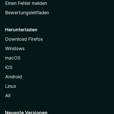
r
r
Einen Fehler melden
g
t
e
Bewertungsleitfaden
s
n
v
e
o
i
Herunterladen
r
t
Download Firefox
e
Windows
g
e
macOS
h
iOS
e
n
Android
Linux
All
Neueste Versionen