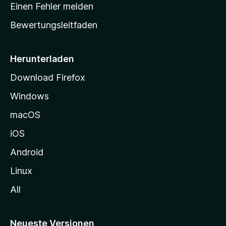
r
r
Einen Fehler melden
g
t
e
Bewertungsleitfaden
s
n
v
e
o
i
Herunterladen
r
t
Download Firefox
e
Windows
g
e
macOS
h
iOS
e
n
Android
Linux
All
Neueste Versionen