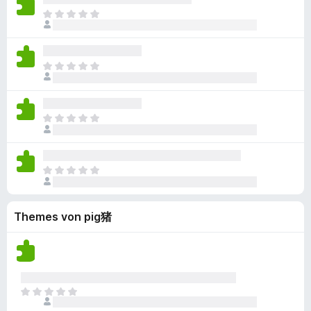
B
c
i
r
i
n
E
e
h
e
t
n
n
s
w
k
g
u
e
o
l
e
e
e
n
B
c
i
r
i
n
g
E
e
h
e
t
n
n
e
s
w
k
g
u
e
o
n
l
e
e
e
n
B
c
v
i
r
i
n
g
E
e
h
o
e
t
n
n
e
s
w
k
r
g
u
e
o
n
l
e
e
e
n
B
c
v
i
r
i
n
g
E
e
h
o
e
t
n
n
e
s
w
k
r
g
u
e
o
n
l
e
e
e
n
B
c
v
Themes von pig猪
i
r
i
n
g
e
h
o
e
t
n
n
e
w
k
r
g
u
e
o
n
e
e
e
n
B
c
v
r
i
n
g
e
h
o
t
n
n
e
w
E
k
r
u
e
o
n
e
s
e