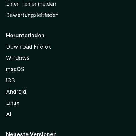
r
r
Einen Fehler melden
g
t
e
Bewertungsleitfaden
s
n
v
e
o
i
Herunterladen
r
t
Download Firefox
e
Windows
g
e
macOS
h
iOS
e
n
Android
Linux
All
Neueste Versionen