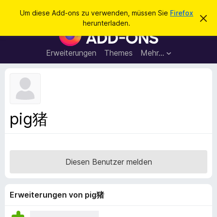
S
Anmelden
Um diese Add-ons zu verwenden, müssen Sie
Firefox
D
u
herunterladen.
i
A
c
e
d
s
h
e
d
Erweiterungen
Themes
Mehr…
e
n
-
H
n
i
o
n
n
w
e
s
i
f
s
pig猪
v
ü
e
r
r
w
d
e
e
r
Diesen Benutzer melden
f
n
e
F
n
i
Erweiterungen von pig猪
r
e