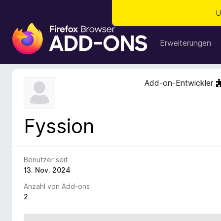
U
A
d
Erweiterungen
d
-
o
Add-on-Entwickler
n
s
f
Fyssion
ü
r
d
e
Benutzer seit
n
13. Nov. 2024
F
Anzahl von Add-ons
i
2
r
e