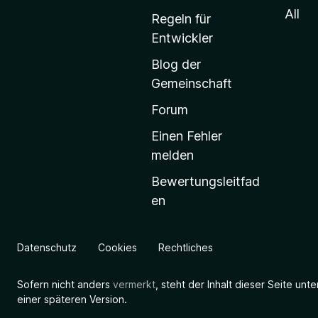
S
All
Regeln für
t
Entwickler
a
Blog der
r
Gemeinschaft
t
s
Forum
e
Einen Fehler
i
melden
t
Bewertungsleitfad
e
en
g
e
h
Datenschutz
Cookies
Rechtliches
e
n
Sofern nicht anders
vermerkt
, steht der Inhalt dieser Seite unt
einer späteren Version.