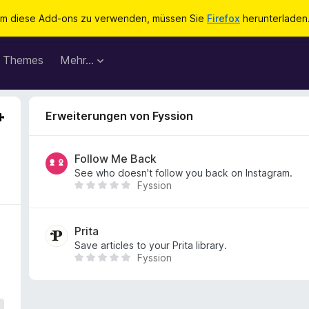
m diese Add-ons zu verwenden, müssen Sie
Firefox
herunterladen
Themes
Mehr…
Erweiterungen von Fyssion
Follow Me Back
See who doesn't follow you back on Instagram.
Fyssion
E
s
l
i
Prita
e
Save articles to your Prita library.
Fyssion
g
E
e
s
n
l
n
i