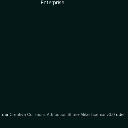
r
g
Enterprise
e
n
v
o
r
er der
Creative Commons Attribution Share-Alike License v3.0
oder